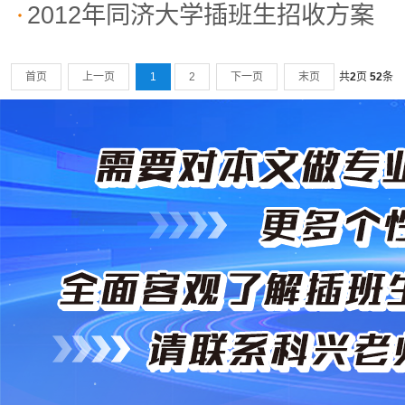
2012年同济大学插班生招收方案
首页
上一页
1
2
下一页
末页
共
2
页
52
条