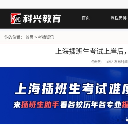
首页
课程安排
你的位置：
首页
>
考插资讯
上海插班生考试上岸后
点击数：
1052 发布时间：2