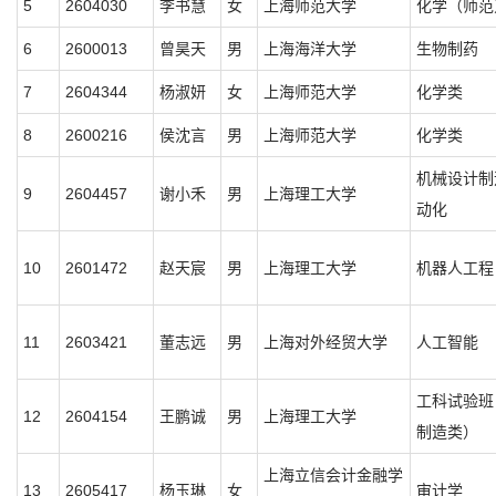
5
2604030
李书慧
女
上海师范大学
化学（师范
6
2600013
曾昊天
男
上海海洋大学
生物制药
7
2604344
杨淑妍
女
上海师范大学
化学类
8
2600216
侯沈言
男
上海师范大学
化学类
机械设计制
9
2604457
谢小禾
男
上海理工大学
动化
10
2601472
赵天宸
男
上海理工大学
机器人工程
11
2603421
董志远
男
上海对外经贸大学
人工智能
工科试验班
12
2604154
王鹏诚
男
上海理工大学
制造类）
上海立信会计金融学
13
2605417
杨玉琳
女
审计学