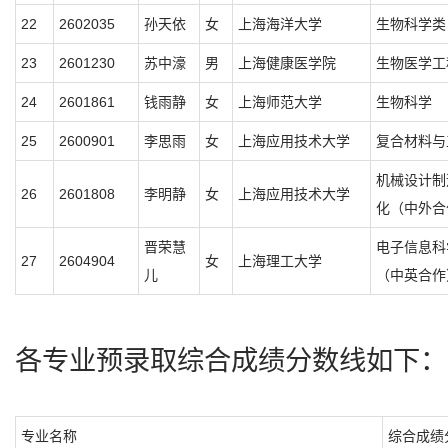
22
2602035
孙天依
女
上海海洋大学
生物科学类
23
2601230
苏中濠
男
上海健康医学院
生物医学工
24
2601861
钱雨静
女
上海师范大学
生物科学
25
2600901
李思雨
女
上海应用技术大学
复合材料与
机械设计制
26
2601808
李明静
女
上海应用技术大学
化（中外合
晋荣慧
电子信息科
27
2604904
女
上海理工大学
儿
（中英合作
各专业预录取综合成绩分数线如下：
专业名称
综合成绩