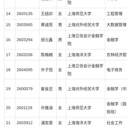
院
14
2603135
王喆卯
女
上海师范大学
工程管理
15
2603565
黄诚亮
男
上海对外经贸大学
大数据管理
上海立信会计金融学
16
2603294
邰元鑫
男
金融学
院
17
2602036
陈楠楠
女
上海海洋大学
农林经济管
上海立信会计金融学
18
2604095
许子悦
女
电子商务
院
19
2600079
崔金志
男
上海对外经贸大学
金融学（中
金融学（拔
20
2601129
许雅涵
女
上海师范大学
验班）
21
2603912
浦奕斐
女
上海海洋大学
社会工作