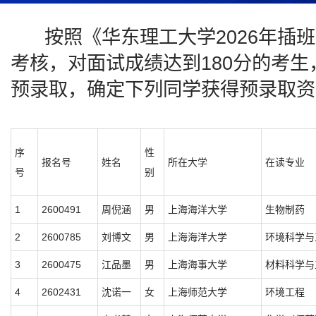
按照《华东理工大学2026年插班
考核，对面试成绩达到180分的考
预录取，确定下列同学获得预录取资
序
性
报名号
姓名
所在大学
在读专业
号
别
1
2600491
周倪涵
男
上海海洋大学
生物制药
2
2600785
刘博文
男
上海海洋大学
环境科学与
3
2600475
江品墨
男
上海海事大学
材料科学与
4
2602431
沈诺一
女
上海师范大学
环境工程