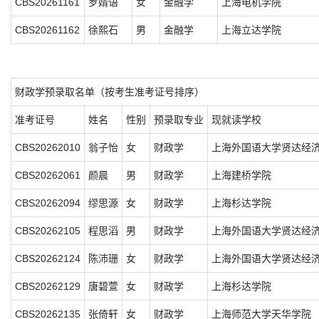
CBS20261161
罗婧语
女
金融学
上海电机学院
CBS20261162
徐熙石
男
金融学
上海立达学院
财政学预录取名单（按考生准考证号排序）
准考证号
姓名
性别
预录取专业
现就读学校
CBS20262010
翁子怡
女
财政学
上海外国语大学贤达经
CBS20262061
颜晨
男
财政学
上海建桥学院
CBS20262094
缪思源
女
财政学
上海杉达学院
CBS20262105
程思滔
男
财政学
上海外国语大学贤达经
CBS20262124
陈沛珊
女
财政学
上海外国语大学贤达经
CBS20262129
唐碧萱
女
财政学
上海杉达学院
CBS20262135
张倚轩
女
财政学
上海师范大学天华学院