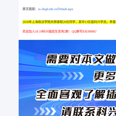
原文链接：
zs.shupl.edu.cn/Default.aspx
2018
年上海政法学院共预录取20
位同学，其中13位是科兴学员。
恭喜
欢迎加入18-19科兴插班生咨询2群：QQ群号830399967