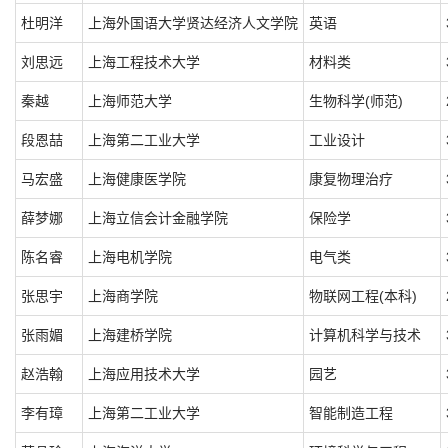
杜明洋
上海外国语大学贤达经济人文学院
英语
刘思远
上海工程技术大学
材料类
秦越
上海师范大学
生物科学(师范)
段恩喆
上海第二工业大学
工业设计
马宏盛
上海健康医学院
康复物理治疗
薛梦娜
上海立信会计金融学院
保险学
陈名睿
上海电机学院
电气类
张思宇
上海商学院
物联网工程(本科)
张雨媚
上海建桥学院
计算机科学与技术
赵浩翰
上海应用技术大学
园艺
李有璋
上海第二工业大学
智能制造工程