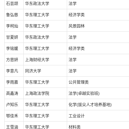
石芸颉
华东政法大学
法学
鲁弘慈
华东理工大学
经济学类
李柯灿
华东理工大学
风景园林
甘夏妍
华东政法大学
法学
李铭媛
华东理工大学
经济学类
方思妍
上海财经大学
法学
李意凡
同济大学
法学
李雨嘉
华东理工大学
公共管理类
高鑫涛
上海政法学院
法学(卓越实验班)
卢知乐
华东理工大学
化学(拔尖人才培养基地)
鄂佳禾
华东理工大学
工业设计
王雪涵
华东理工大学
材料类