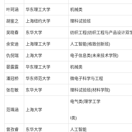
叶珂涵
华东理工大学
机械类
胡鉴之
上海纽约大学
理科试验班
吴晓春
东华大学
纺织工程(纺织工程与产品设计双学
余安迪
上海理工大学
人工智能(格致创新班)
仇倪瑞
上海大学
电子信息类(未来技术学院)
晏露露
华东理工大学
机械类
潘冠桥
华东师范大学
微电子科学与工程
张在敏
东华大学
理科试验班(材料学院)
电气类(理学工学
范瑀涵
上海大学
I类)
曾孜睿
东华大学
人工智能