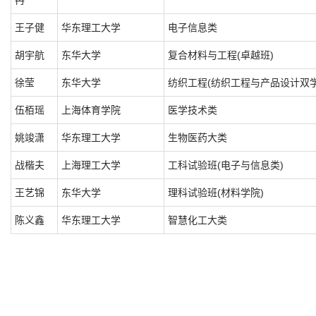
冉
王子健
华东理工大学
电子信息类
胡宇航
东华大学
复合材料与工程(卓越班)
徐莹
东华大学
纺织工程(纺织工程与产品设计双学
伍栢瑶
上海体育学院
医学技术类
姚竣潇
华东理工大学
生物医药大类
战楷夫
上海理工大学
工科试验班(电子与信息类)
王艺锦
东华大学
理科试验班(材料学院)
陈义鑫
华东理工大学
智慧化工大类